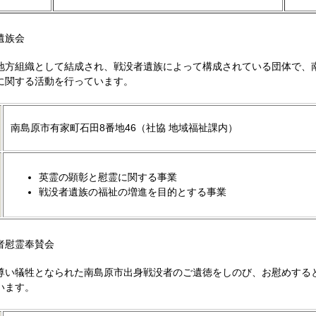
遺族会
地方組織として結成され、戦没者遺族によって構成されている団体で、
に関する活動を行っています。
南島原市有家町石田8番地46（社協 地域福祉課内）
英霊の顕彰と慰霊に関する事業
戦没者遺族の福祉の増進を目的とする事業
者慰霊奉賛会
尊い犠牲となられた南島原市出身戦没者のご遺徳をしのび、お慰めする
います。