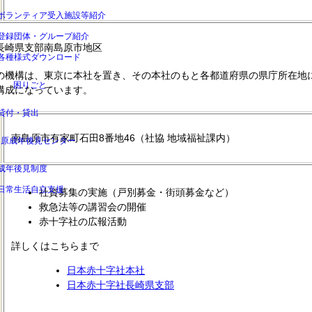
ボランティア受入施設等紹介
登録団体・グループ紹介
長崎県支部南島原市地区
各種様式ダウンロード
の機構は、東京に本社を置き、その本社のもと各都道府県の県庁所在地
困りごと
構成になっています。
貸付・貸出
南島原市有家町石田8番地46（社協 地域福祉課内）
島原成年後見センター
成年後見制度
日常生活自立支援
社資募集の実施（戸別募金・街頭募金など）
救急法等の講習会の開催
赤十字社の広報活動
詳しくはこちらまで
日本赤十字社本社
日本赤十字社長崎県支部