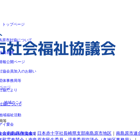
トップページ
人
市社会福祉協議会
島原市社協について
役員名簿
情報公開ページ
社協会員加入のお願い
団体事務局等
ページ
社協だより
地域のこと
社協について
地域福祉活動
局等
アイ愛会
金会南島原市支会
｜
日本赤十字社長崎県支部南島原市地区
｜
南島原市連
生活支援体制整備事業
者慰霊奉賛会
｜
南島原市民生委員・児童委員協議会（各地区事務局）
｜