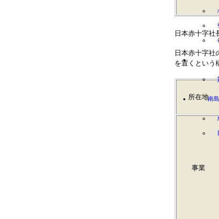
日本赤十字社
日本赤十字社
を置くという
所在地
南
事業