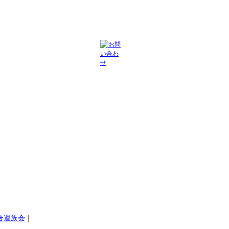
合遺族会
｜