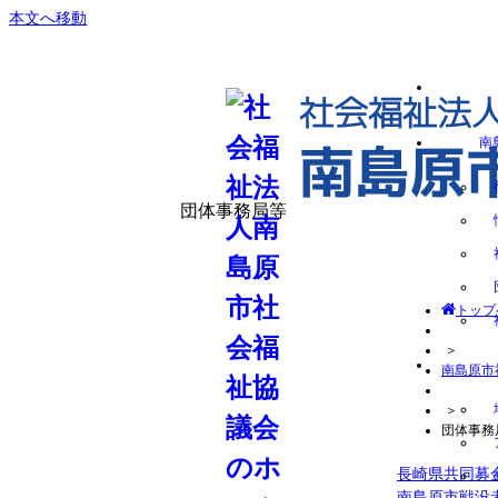
本文へ移動
社会福祉法
南島原
南
団体事務局等
トップ
＞
南島原市
＞
団体事務
長崎県共同募
南島原市戦没