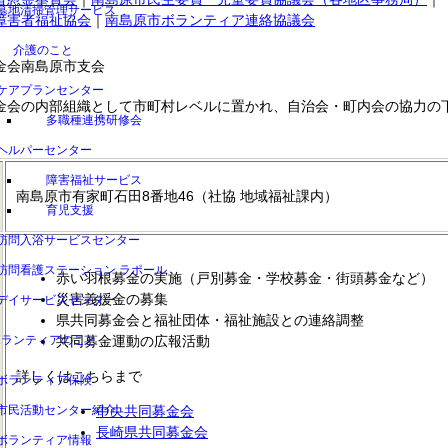
墓地清掃管理サービス
障害者福祉協会
｜
南島原市ボランティア連絡協議会
介護のこと
金会南島原市支会
ケアプランセンター
金会の内部組織として市町村レベルに置かれ、自治会・町内会の協力の
多職種連携研修会
ヘルパーセンター
障害福祉サービス
南島原市有家町石田8番地46（社協 地域福祉課内）
育児支援
訪問入浴サービスセンター
訪問看護ステーション ラポール
赤い羽根募金の実施（戸別募金・学校募金・街頭募金など）
災害義援金の募集
デイサービスセンター
県共同募金会と福祉団体・福祉施設との連絡調整
ボランティアのこと
共同募金運動の広報活動
詳しくはこちらまで
ボランティア保険
市民活動センター紹介
中央共同募金会
長崎県共同募金会
ボランティア情報